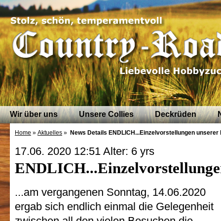
Wir über uns
Unsere Collies
Deckrüden
Home
»
Aktuelles
»
News Details
ENDLICH...Einzelvorstellungen unserer
17.06. 2020 12:51 Alter: 6 yrs
ENDLICH...Einzelvorstellunge
...am vergangenen Sonntag, 14.06.2020
ergab sich endlich einmal die Gelegenheit
zwischen all den vielen Besuchen die