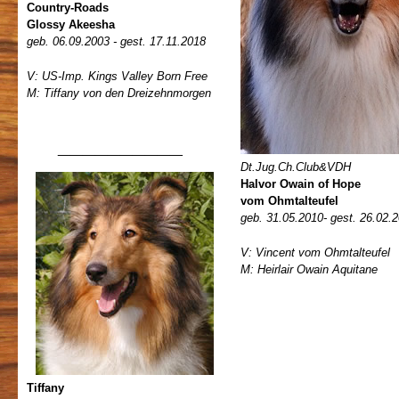
Country-Roads
Glossy Akeesha
geb. 06.09.2003 - gest. 17.11.2018
V: US-Imp. Kings Valley Born Free
M: Tiffany von den Dreizehnmorgen
__________
Dt.Jug.Ch.Club&VDH
Halvor Owain of Hope
vom Ohmtalteufel
geb. 31.05.2010- gest. 26.02.
V: Vincent vom Ohmtalteufel
M: Heirlair Owain Aquitane
Tiffany