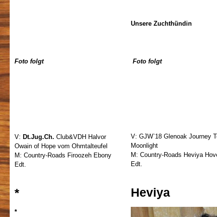
Unsere Zuchthündin
Foto folgt
Foto folgt
V: GJW`18 Glenoak Journey T
V:
Dt.Jug.Ch.
Club&VDH Halvor
Moonlight
Owain of Hope vom Ohmtalteufel
M: Country-Roads Heviya Hov
M: Country-Roads Firoozeh Ebony
Edt.
Edt.
Heviya
*
*