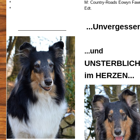
M: Country-Roads Eowyn Faw
*
Edt.
*
...Unvergessen
___________
...und
UNSTERBLIC
im HERZEN...