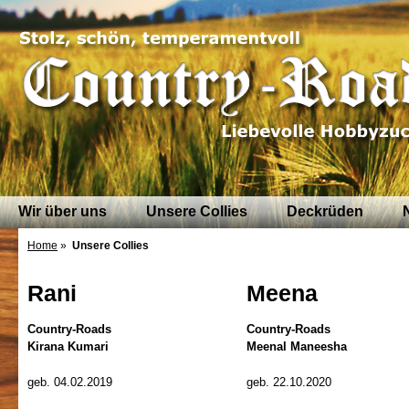
Wir über uns
Unsere Collies
Deckrüden
Home
»
Unsere Collies
Rani
Meena
Country-Roads
Country-Roads
Kirana Kumari
Meenal Maneesha
geb. 04.02.2019
geb. 22.10.2020